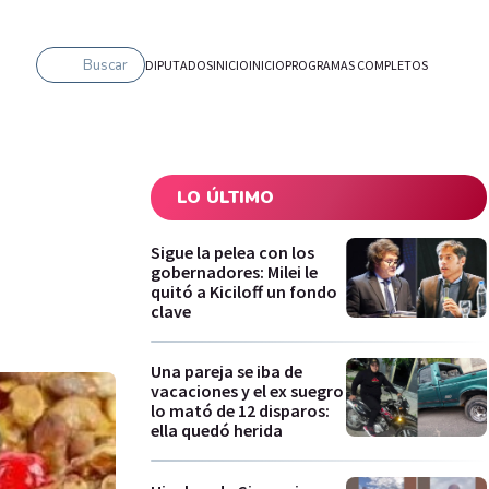
Buscar
DIPUTADOS
INICIO
INICIO
PROGRAMAS COMPLETOS
LO ÚLTIMO
Sigue la pelea con los
gobernadores: Milei le
quitó a Kiciloff un fondo
clave
Una pareja se iba de
vacaciones y el ex suegro
lo mató de 12 disparos:
ella quedó herida