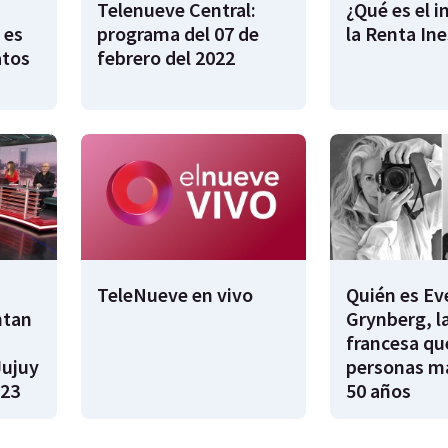
Telenueve Central:
¿Qué es el 
 es
programa del 07 de
la Renta In
atos
febrero del 2022
TeleNueve en vivo
Quién es Ev
ntan
Grynberg, l
francesa qu
Jujuy
personas m
023
50 años