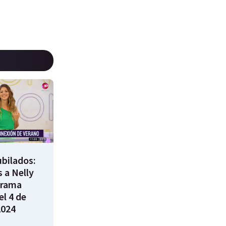
bilados:
 a Nelly
grama
l 4 de
2024