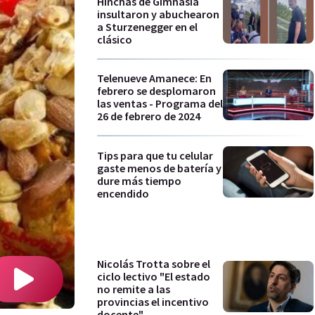
Hinchas de Gimnasia
insultaron y abuchearon
a Sturzenegger en el
clásico
Telenueve Amanece: En
febrero se desplomaron
las ventas - Programa del
26 de febrero de 2024
Tips para que tu celular
gaste menos de batería y
dure más tiempo
encendido
Nicolás Trotta sobre el
ciclo lectivo "El estado
no remite a las
provincias el incentivo
docente"