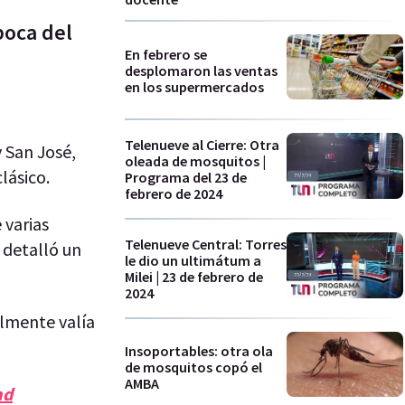
poca del
En febrero se
desplomaron las ventas
en los supermercados
Telenueve al Cierre: Otra
 San José,
oleada de mosquitos |
clásico.
Programa del 23 de
febrero de 2024
 varias
Telenueve Central: Torres
, detalló un
le dio un ultimátum a
Milei | 23 de febrero de
2024
almente valía
Insoportables: otra ola
de mosquitos copó el
AMBA
ad