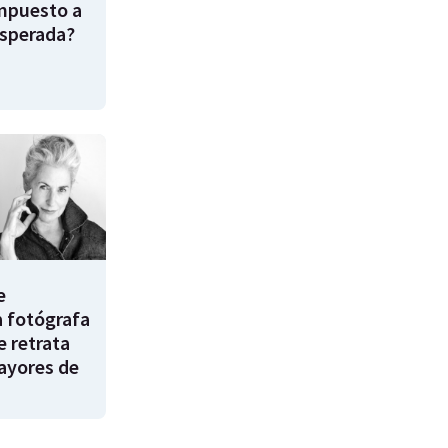
impuesto a
esperada?
e
a fotógrafa
e retrata
ayores de