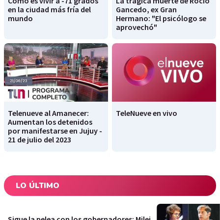
Cómo es vivir a -71 grados
La trágica muerte de Rocío
en la ciudad más fría del
Gancedo, ex Gran
mundo
Hermano: "El psicólogo se
aprovechó"
Telenueve al Amanecer:
TeleNueve en vivo
Aumentan los detenidos
por manifestarse en Jujuy -
21 de julio del 2023
LO ÚLTIMO
Sigue la pelea con los gobernadores: Milei