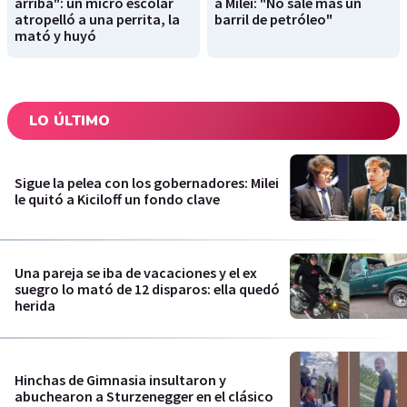
arriba": un micro escolar
a Milei: "No sale más un
atropelló a una perrita, la
barril de petróleo"
mató y huyó
LO ÚLTIMO
Sigue la pelea con los gobernadores: Milei
le quitó a Kiciloff un fondo clave
Una pareja se iba de vacaciones y el ex
suegro lo mató de 12 disparos: ella quedó
herida
Hinchas de Gimnasia insultaron y
abuchearon a Sturzenegger en el clásico