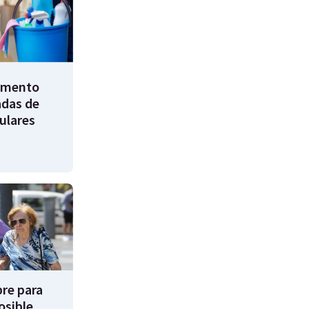
umento
adas de
ulares
re para
osible