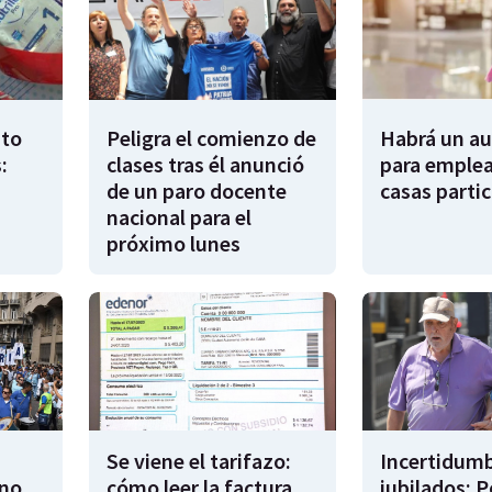
to
Peligra el comienzo de
Habrá un a
:
clases tras él anunció
para emple
de un paro docente
casas partic
nacional para el
próximo lunes
Se viene el tarifazo:
Incertidumb
rno
cómo leer la factura
jubilados: P