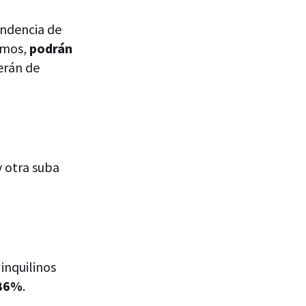
endencia de
nimos,
podrán
serán de
 otra suba
inquilinos
 86%
.