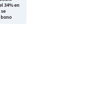
el 34% en
 se
 bono