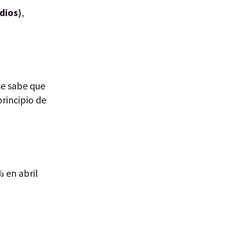
dios)
,
se sabe que
principio de
% en abril