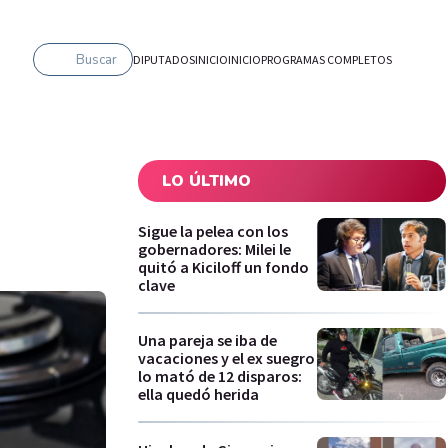
Buscar
DIPUTADOS
INICIO
INICIO
PROGRAMAS COMPLETOS
LO ÚLTIMO
Sigue la pelea con los
gobernadores: Milei le
quitó a Kiciloff un fondo
clave
Una pareja se iba de
vacaciones y el ex suegro
lo mató de 12 disparos:
ella quedó herida