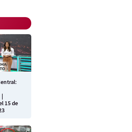
entral:
 |
l 15 de
23