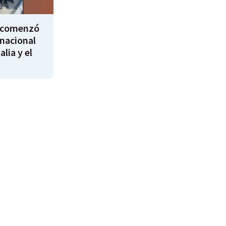
i comenzó
rnacional
alia y el