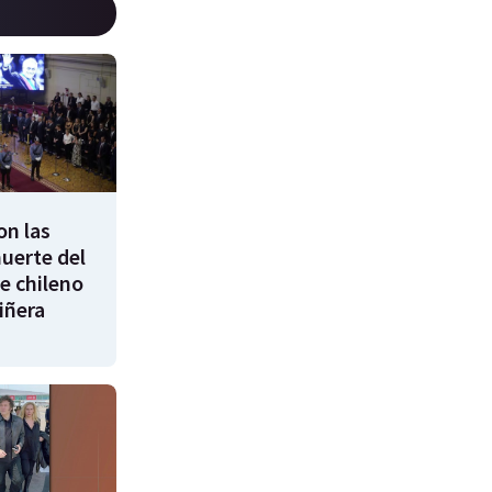
on las
uerte del
e chileno
iñera