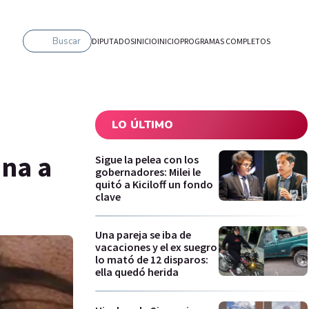
Buscar
DIPUTADOS
INICIO
INICIO
PROGRAMAS COMPLETOS
LO ÚLTIMO
ana a
Sigue la pelea con los
gobernadores: Milei le
quitó a Kiciloff un fondo
clave
Una pareja se iba de
vacaciones y el ex suegro
lo mató de 12 disparos:
ella quedó herida