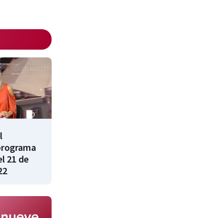
l
programa
l 21 de
22