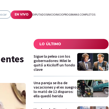
uscar
EN VIVO
DIPUTADOS
INICIO
INICIO
PROGRAMAS COMPLETOS
LO ÚLTIMO
uentes
Sigue la pelea con los
gobernadores: Milei le
quitó a Kiciloff un fondo
clave
Una pareja se iba de
vacaciones y el ex suegro
lo mató de 12 disparos:
ella quedó herida