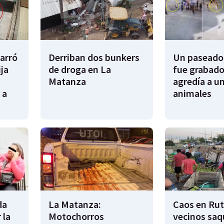
garró
Derriban dos bunkers
Un paseador
ija
de droga en La
fue grabado
Matanza
agredía a un
 a
animales
da
La Matanza:
Caos en Rut
 la
Motochorros
vecinos saq