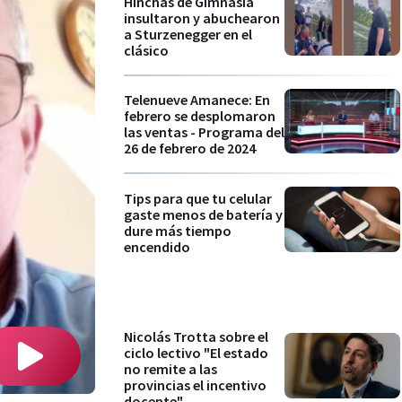
Hinchas de Gimnasia
insultaron y abuchearon
a Sturzenegger en el
clásico
Telenueve Amanece: En
febrero se desplomaron
las ventas - Programa del
26 de febrero de 2024
Tips para que tu celular
gaste menos de batería y
dure más tiempo
encendido
Nicolás Trotta sobre el
ciclo lectivo "El estado
no remite a las
provincias el incentivo
docente"