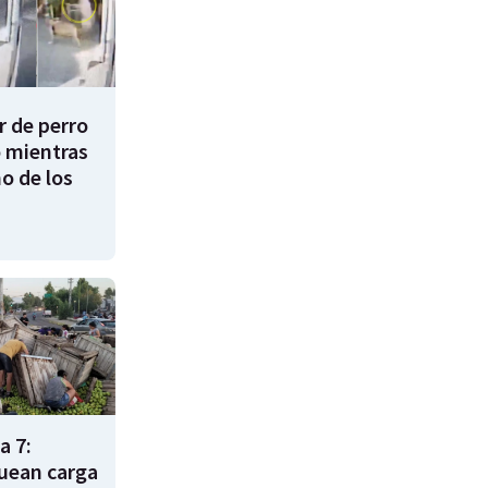
 de perro
 mientras
o de los
a 7:
uean carga