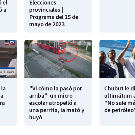
 el
Elecciones
ó a
provinciales |
Programa del 15 de
mayo de 2023
 la
"Vi cómo la pasó por
Chubut le d
la
arriba": un micro
ultimátum a
ra
escolar atropelló a
"No sale má
una perrita, la mató y
de petróleo
huyó