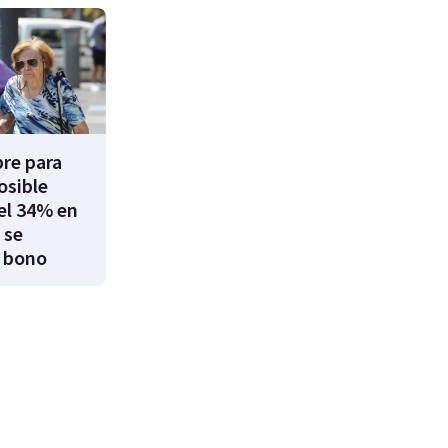
re para
osible
el 34% en
 se
 bono