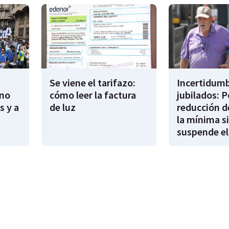
Se viene el tarifazo:
Incertidumb
rno
cómo leer la factura
jubilados: P
s y a
de luz
reducción d
la mínima si
suspende el