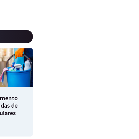
umento
adas de
ulares