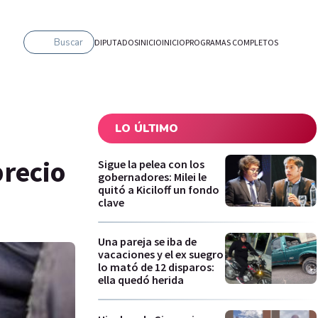
Buscar
DIPUTADOS
INICIO
INICIO
PROGRAMAS COMPLETOS
LO ÚLTIMO
precio
Sigue la pelea con los
gobernadores: Milei le
quitó a Kiciloff un fondo
clave
Una pareja se iba de
vacaciones y el ex suegro
lo mató de 12 disparos:
ella quedó herida