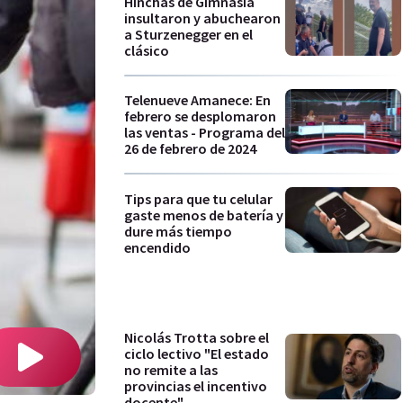
Hinchas de Gimnasia
insultaron y abuchearon
a Sturzenegger en el
clásico
Telenueve Amanece: En
febrero se desplomaron
las ventas - Programa del
26 de febrero de 2024
Tips para que tu celular
gaste menos de batería y
dure más tiempo
encendido
Nicolás Trotta sobre el
ciclo lectivo "El estado
no remite a las
provincias el incentivo
docente"