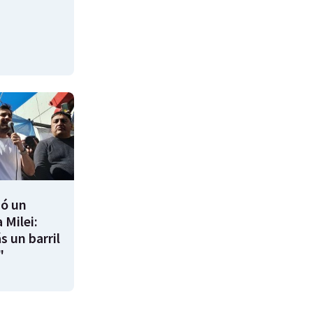
ió un
 Milei:
s un barril
"