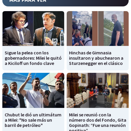
MÁS PARA VER
Sigue la pelea con los
Hinchas de Gimnasia
gobernadores: Milei le quitó
insultaron y abuchearon a
a Kiciloff un fondo clave
Sturzenegger en el clásico
Chubut le dió un ultimátum
Milei se reunió con la
a Milei: "No sale más un
número dos del Fondo, Gita
barril de petróleo"
Gopinath: “Fue una reunión
positiva”