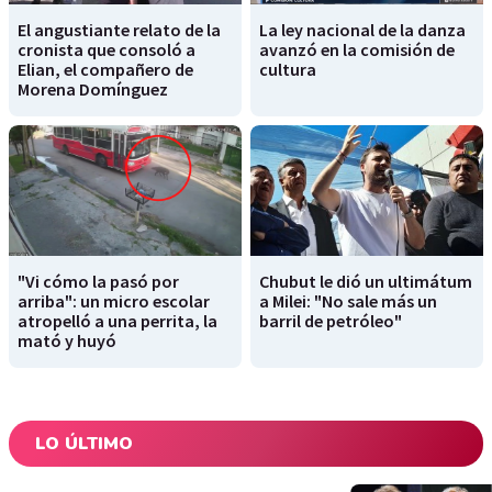
El angustiante relato de la
La ley nacional de la danza
cronista que consoló a
avanzó en la comisión de
Elian, el compañero de
cultura
Morena Domínguez
"Vi cómo la pasó por
Chubut le dió un ultimátum
arriba": un micro escolar
a Milei: "No sale más un
atropelló a una perrita, la
barril de petróleo"
mató y huyó
LO ÚLTIMO