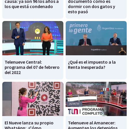
causa: ya son 96 los años a
documentó cómo es
los que está condenado
dormir con dos gatos y
esto pasó
Telenueve Central:
¿Qué es el impuesto a la
programa del 07 de febrero
Renta Inesperada?
del 2022
El Nueve lanza su propio
Telenueve al Amanecer:
WhatsApp: ¿Cómo
Aumentan los detenidos