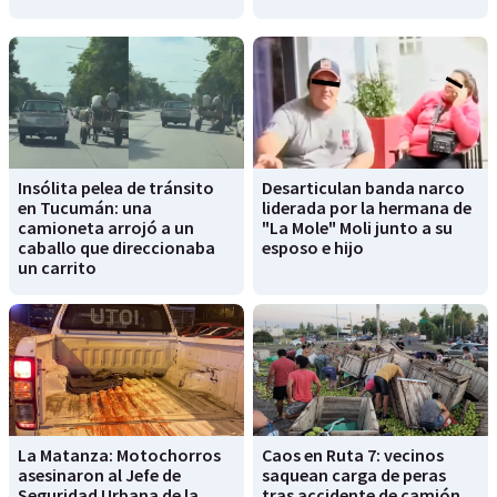
Insólita pelea de tránsito
Desarticulan banda narco
en Tucumán: una
liderada por la hermana de
camioneta arrojó a un
"La Mole" Moli junto a su
caballo que direccionaba
esposo e hijo
un carrito
La Matanza: Motochorros
Caos en Ruta 7: vecinos
asesinaron al Jefe de
saquean carga de peras
Seguridad Urbana de la
tras accidente de camión