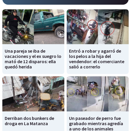
Una pareja se iba de
Entró a robar y agarró de
vacaciones y el ex suegro lo
los pelos a la hija del
mató de 12 disparos: ella
vendendor: el comerciante
quedó herida
salió a correrlo
Derriban dos bunkers de
Un paseador de perro fue
droga en La Matanza
grabado mientras agredía
a uno de los animales