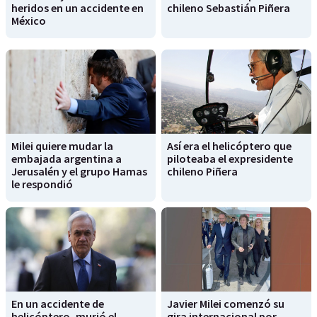
heridos en un accidente en
chileno Sebastián Piñera
México
Milei quiere mudar la
Así era el helicóptero que
embajada argentina a
piloteaba el expresidente
Jerusalén y el grupo Hamas
chileno Piñera
le respondió
En un accidente de
Javier Milei comenzó su
helicóptero, murió el
gira internacional por