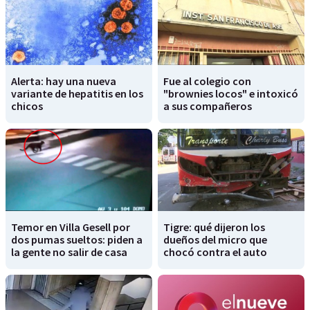
Alerta: hay una nueva
Fue al colegio con
variante de hepatitis en los
"brownies locos" e intoxicó
chicos
a sus compañeros
Temor en Villa Gesell por
Tigre: qué dijeron los
dos pumas sueltos: piden a
dueños del micro que
la gente no salir de casa
chocó contra el auto