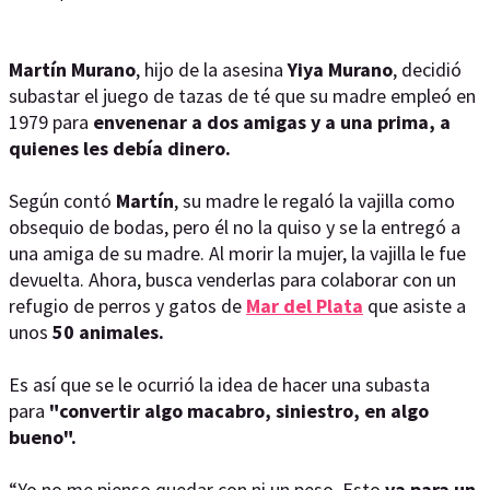
Martín Murano
, hijo de la asesina
Yiya Murano
, decidió
subastar el juego de tazas de té que su madre empleó en
1979 para
envenenar a dos amigas y a una prima, a
quienes les debía dinero.
Según contó
Martín
, su madre le regaló la vajilla como
obsequio de bodas, pero él no la quiso y se la entregó a
una amiga de su madre. Al morir la mujer, la vajilla le fue
devuelta. Ahora, busca venderlas para colaborar con un
refugio de perros y gatos de
Mar del Plata
que asiste a
unos
50 animales.
Es así que se le ocurrió la idea de hacer una subasta
para
"convertir algo macabro, siniestro, en algo
bueno".
“Yo no me pienso quedar con ni un peso. Esto
va para un