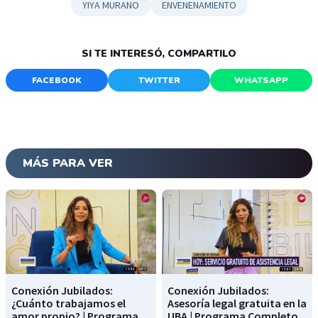
YIYA MURANO
ENVENENAMIENTO
SI TE INTERESÓ, COMPARTILO
FACEBOOK
TWITTER
WHATSAPP
MÁS PARA VER
Conexión Jubilados:
Conexión Jubilados:
¿Cuánto trabajamos el
Asesoría legal gratuita en la
amor propio? | Programa
UBA | Programa Completo