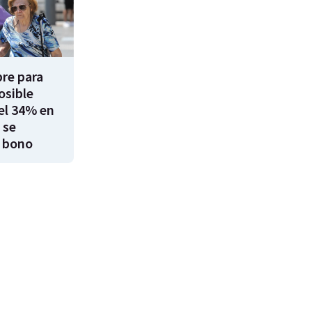
re para
osible
el 34% en
 se
 bono