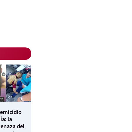
femicidio
a: la
enaza del