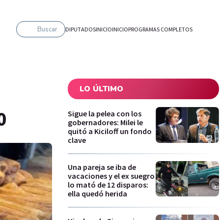
Buscar
DIPUTADOS
INICIO
INICIO
PROGRAMAS COMPLETOS
LO ÚLTIMO
0
Sigue la pelea con los
gobernadores: Milei le
quitó a Kiciloff un fondo
clave
Una pareja se iba de
vacaciones y el ex suegro
lo mató de 12 disparos:
ella quedó herida