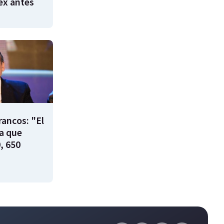
 ex antes
rancos: "El
ía que
, 650