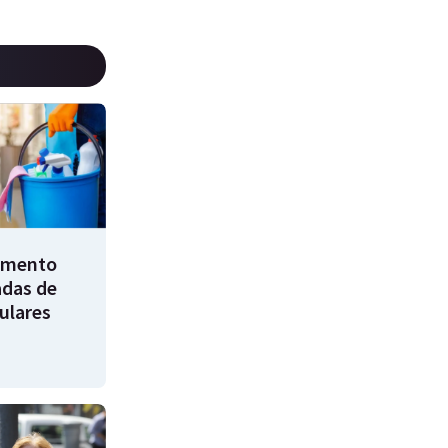
umento
adas de
ulares