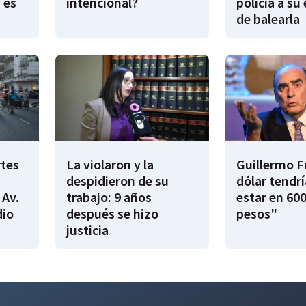
 es
intencional?
policía a su
de balearla
rtes
La violaron y la
Guillermo F
despidieron de su
dólar tendr
 Av.
trabajo: 9 años
estar en 600
dio
después se hizo
pesos"
justicia