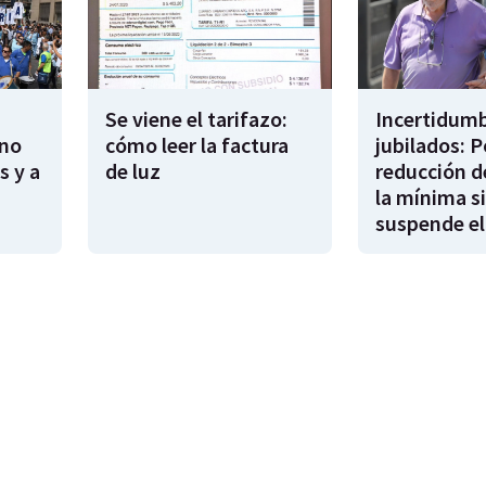
Se viene el tarifazo:
Incertidumb
rno
cómo leer la factura
jubilados: P
s y a
de luz
reducción d
la mínima si
suspende el