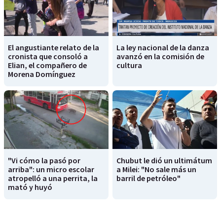
El angustiante relato de la
La ley nacional de la danza
cronista que consoló a
avanzó en la comisión de
Elian, el compañero de
cultura
Morena Domínguez
"Vi cómo la pasó por
Chubut le dió un ultimátum
arriba": un micro escolar
a Milei: "No sale más un
atropelló a una perrita, la
barril de petróleo"
mató y huyó