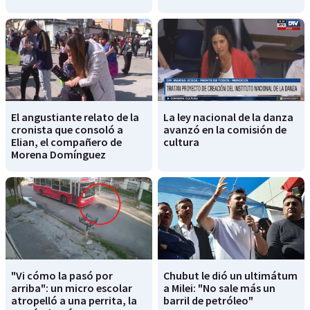
El angustiante relato de la
La ley nacional de la danza
cronista que consoló a
avanzó en la comisión de
Elian, el compañero de
cultura
Morena Domínguez
"Vi cómo la pasó por
Chubut le dió un ultimátum
arriba": un micro escolar
a Milei: "No sale más un
atropelló a una perrita, la
barril de petróleo"