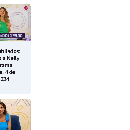
bilados:
 a Nelly
grama
l 4 de
2024