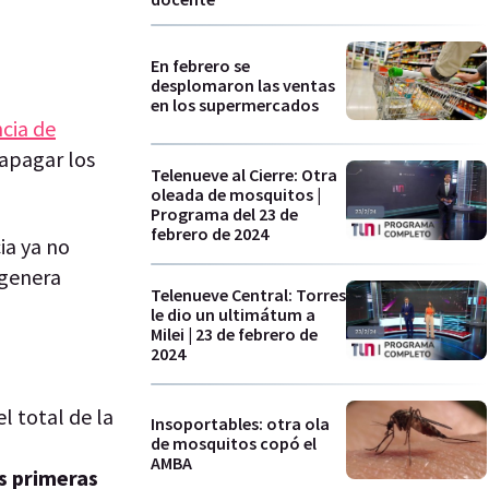
En febrero se
desplomaron las ventas
en los supermercados
ncia de
 apagar los
Telenueve al Cierre: Otra
oleada de mosquitos |
Programa del 23 de
febrero de 2024
ia ya no
 genera
Telenueve Central: Torres
le dio un ultimátum a
Milei | 23 de febrero de
2024
l total de la
Insoportables: otra ola
de mosquitos copó el
AMBA
as primeras