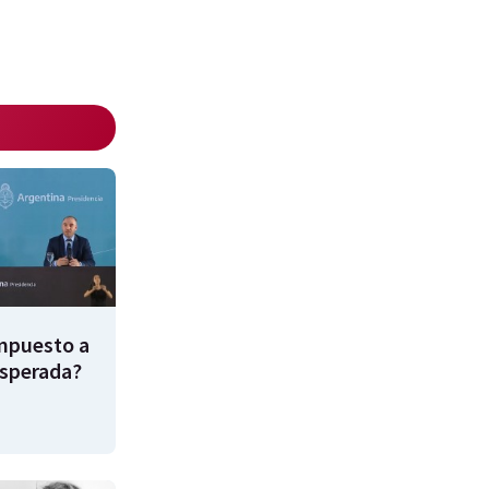
impuesto a
esperada?