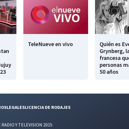
TeleNueve en vivo
Quién es Ev
ntan
Grynberg, l
francesa qu
Jujuy
personas m
023
50 años
NOS
LEGALES
LICENCIA DE RODAJES
E RADIO Y TELEVISION 2015