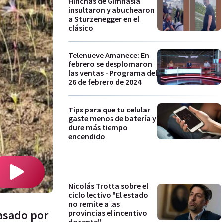
Hinchas de Gimnasia
insultaron y abuchearon
a Sturzenegger en el
clásico
Telenueve Amanece: En
febrero se desplomaron
las ventas - Programa del
26 de febrero de 2024
Tips para que tu celular
gaste menos de batería y
dure más tiempo
encendido
Nicolás Trotta sobre el
ciclo lectivo "El estado
no remite a las
rasado por
provincias el incentivo
docente"