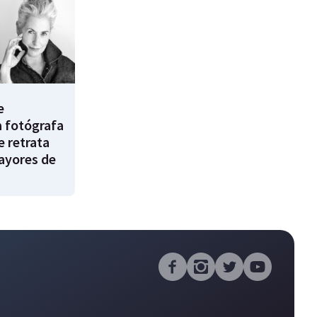
e
a fotógrafa
e retrata
ayores de