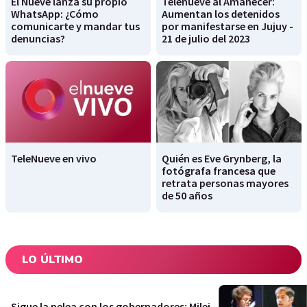
El Nueve lanza su propio
Telenueve al Amanecer:
WhatsApp: ¿Cómo
Aumentan los detenidos
comunicarte y mandar tus
por manifestarse en Jujuy -
denuncias?
21 de julio del 2023
TeleNueve en vivo
Quién es Eve Grynberg, la
fotógrafa francesa que
retrata personas mayores
de 50 años
LO ÚLTIMO
Sigue la pelea con los gobernadores: Milei