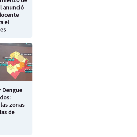
él anunció
docente
a el
nes
y Dengue
ados:
 las zonas
das de