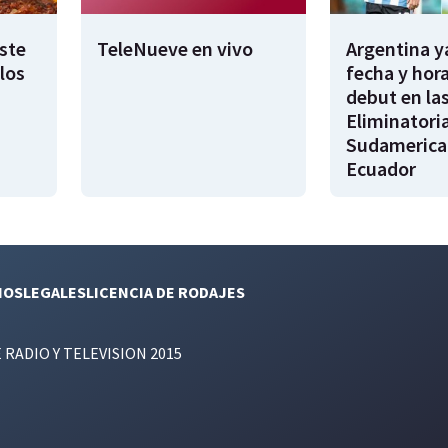
este
TeleNueve en vivo
Argentina y
los
fecha y hora
debut en la
Eliminatori
Sudamerica
Ecuador
NOS
LEGALES
LICENCIA DE RODAJES
E RADIO Y TELEVISION 2015