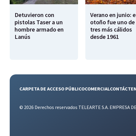
Detuvieron con
Verano en junio: 
pistolas Taser a un
otoño fue uno de 
hombre armado en
tres más cálidos
Lanús
desde 1961
CARPETA DE ACCESO PÚBLICO
COMERCIAL
CONTÁCTE
© 2026 Derechos reservados TELEARTE S.A. EMPRESA D