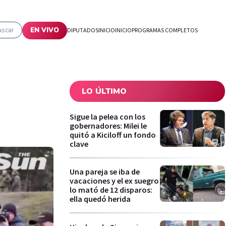
uscar
EN VIVO
DIPUTADOS
INICIO
INICIO
PROGRAMAS COMPLETOS
LO ÚLTIMO
Sigue la pelea con los
gobernadores: Milei le
quitó a Kiciloff un fondo
clave
Una pareja se iba de
vacaciones y el ex suegro
lo mató de 12 disparos:
ella quedó herida