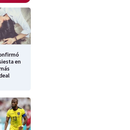
confirmó
siesta en
 más
ideal