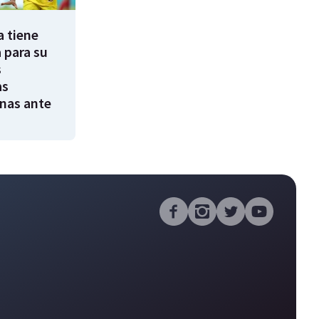
a tiene
 para su
s
as
nas ante