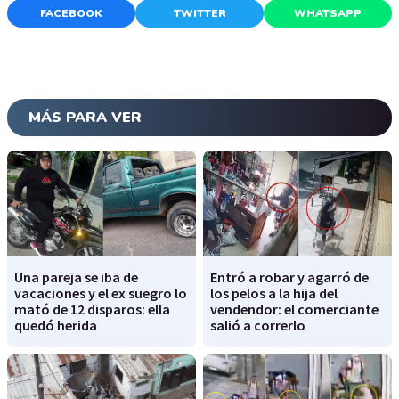
FACEBOOK
TWITTER
WHATSAPP
MÁS PARA VER
Una pareja se iba de
Entró a robar y agarró de
vacaciones y el ex suegro lo
los pelos a la hija del
mató de 12 disparos: ella
vendendor: el comerciante
quedó herida
salió a correrlo