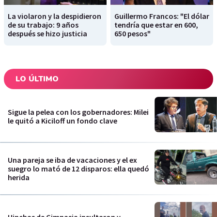
La violaron y la despidieron
Guillermo Francos: "El dólar
de su trabajo: 9 años
tendría que estar en 600,
después se hizo justicia
650 pesos"
LO ÚLTIMO
Sigue la pelea con los gobernadores: Milei
le quitó a Kiciloff un fondo clave
Una pareja se iba de vacaciones y el ex
suegro lo mató de 12 disparos: ella quedó
herida
Hinchas de Gimnasia insultaron y