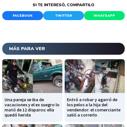
SI TE INTERESÓ, COMPARTILO
FACEBOOK
TWITTER
WHATSAPP
MÁS PARA VER
Una pareja se iba de
Entró a robar y agarró de
vacaciones y el ex suegro lo
los pelos a la hija del
mató de 12 disparos: ella
vendendor: el comerciante
quedó herida
salió a correrlo