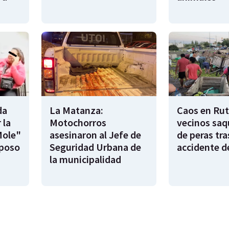
da
La Matanza:
Caos en Rut
 la
Motochorros
vecinos saq
Mole"
asesinaron al Jefe de
de peras tra
sposo
Seguridad Urbana de
accidente d
la municipalidad