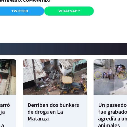
E INTERESÓ, COMPARTILO
TWITTER
WHATSAPP
garró
Derriban dos bunkers
Un paseador
ija
de droga en La
fue grabado
Matanza
agredía a un
 a
animales