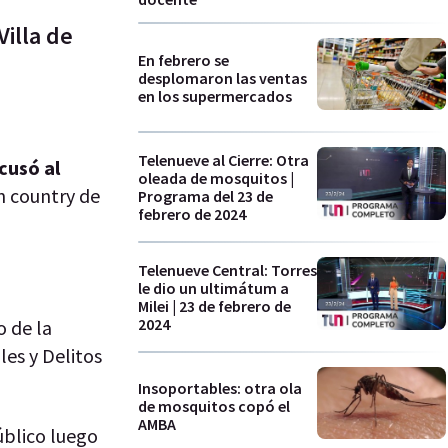
illa de
En febrero se
desplomaron las ventas
en los supermercados
Telenueve al Cierre: Otra
cusó al
oleada de mosquitos |
n country de
Programa del 23 de
febrero de 2024
Telenueve Central: Torres
le dio un ultimátum a
Milei | 23 de febrero de
2024
o de la
les y Delitos
Insoportables: otra ola
de mosquitos copó el
AMBA
úblico luego