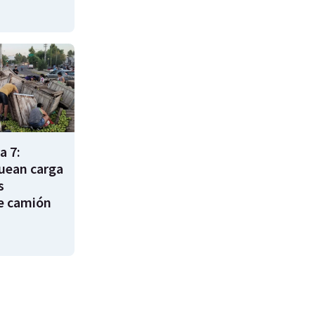
a 7:
uean carga
s
e camión