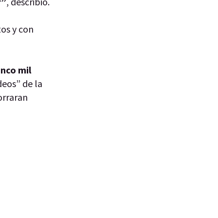
r”
, describió.
os y con
inco mil
deos” de la
orraran