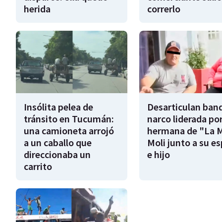
herida
correrlo
Insólita pelea de
Desarticulan ban
tránsito en Tucumán:
narco liderada por
una camioneta arrojó
hermana de "La 
a un caballo que
Moli junto a su e
direccionaba un
e hijo
carrito