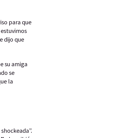
viso para que
) estuvimos
 dijo que
ue su amiga
ndo se
que la
ó shockeada”.