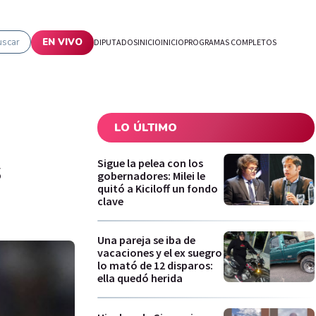
uscar
EN VIVO
DIPUTADOS
INICIO
INICIO
PROGRAMAS COMPLETOS
LO ÚLTIMO
s
Sigue la pelea con los
gobernadores: Milei le
quitó a Kiciloff un fondo
clave
Una pareja se iba de
vacaciones y el ex suegro
lo mató de 12 disparos:
ella quedó herida