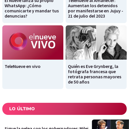
El Nueve lanza su propio
Telenueve al Amanecer:
WhatsApp: ¿Cómo
Aumentan los detenidos
comunicarte y mandar tus
por manifestarse en Jujuy -
denuncias?
21 de julio del 2023
TeleNueve en vivo
Quién es Eve Grynberg, la
fotógrafa francesa que
retrata personas mayores
de 50 años
LO ÚLTIMO
Sigue la pelea con los gobernadores: Milei