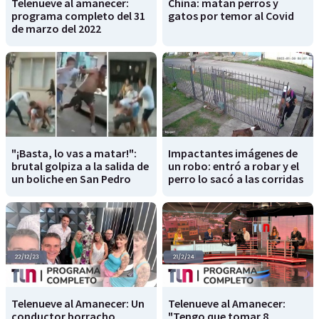
Telenueve al amanecer:
China: matan perros y
programa completo del 31
gatos por temor al Covid
de marzo del 2022
"¡Basta, lo vas a matar!":
Impactantes imágenes de
brutal golpiza a la salida de
un robo: entró a robar y el
un boliche en San Pedro
perro lo sacó a las corridas
Telenueve al Amanecer: Un
Telenueve al Amanecer:
conductor borracho
"Tengo que tomar 8