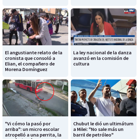
El angustiante relato de la
La ley nacional de la danza
cronista que consoló a
avanzó en la comisión de
Elian, el compañero de
cultura
Morena Domínguez
"Vi cómo la pasó por
Chubut le dió un ultimátum
arriba": un micro escolar
a Milei: "No sale más un
atropelló a una perrita, la
barril de petróleo"