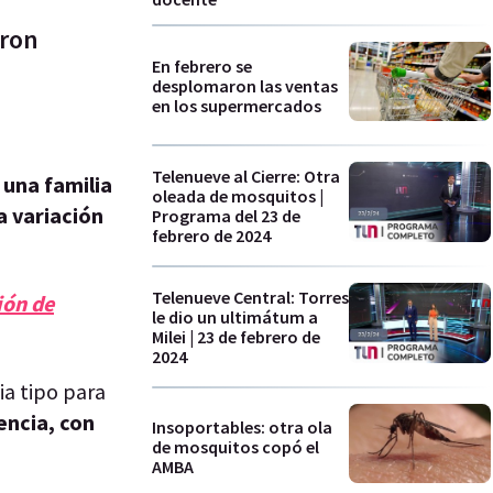
aron
En febrero se
desplomaron las ventas
en los supermercados
Telenueve al Cierre: Otra
, una familia
oleada de mosquitos |
a variación
Programa del 23 de
febrero de 2024
Telenueve Central: Torres
ión de
le dio un ultimátum a
Milei | 23 de febrero de
2024
ia tipo para
encia, con
Insoportables: otra ola
de mosquitos copó el
AMBA