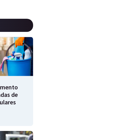
umento
adas de
ulares