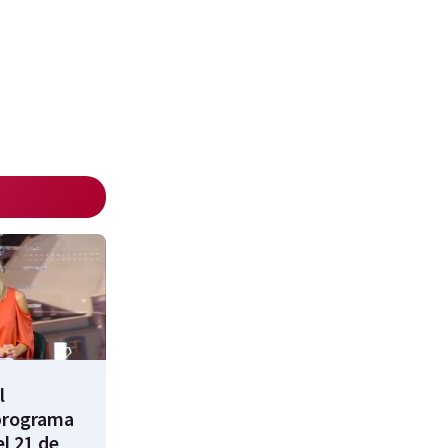
l
programa
l 21 de