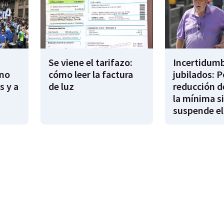
Se viene el tarifazo:
Incertidumb
rno
cómo leer la factura
jubilados: P
s y a
de luz
reducción d
la mínima si
suspende el