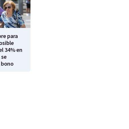
re para
osible
el 34% en
 se
 bono