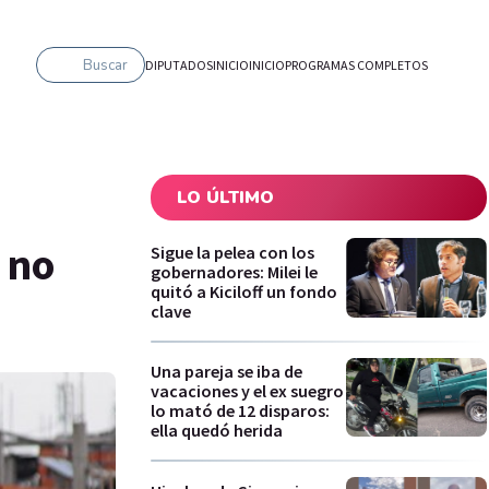
Buscar
DIPUTADOS
INICIO
INICIO
PROGRAMAS COMPLETOS
LO ÚLTIMO
 no
Sigue la pelea con los
gobernadores: Milei le
quitó a Kiciloff un fondo
clave
Una pareja se iba de
vacaciones y el ex suegro
lo mató de 12 disparos:
ella quedó herida