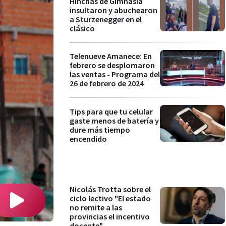
Hinchas de Gimnasia
insultaron y abuchearon
a Sturzenegger en el
clásico
Telenueve Amanece: En
febrero se desplomaron
las ventas - Programa del
26 de febrero de 2024
Tips para que tu celular
gaste menos de batería y
dure más tiempo
encendido
Nicolás Trotta sobre el
ciclo lectivo "El estado
no remite a las
provincias el incentivo
docente"