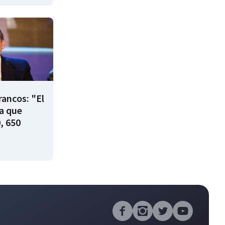
rancos: "El
ía que
, 650