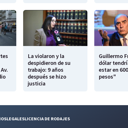
rtes
La violaron y la
Guillermo F
despidieron de su
dólar tendr
 Av.
trabajo: 9 años
estar en 600
dio
después se hizo
pesos"
justicia
NOS
LEGALES
LICENCIA DE RODAJES