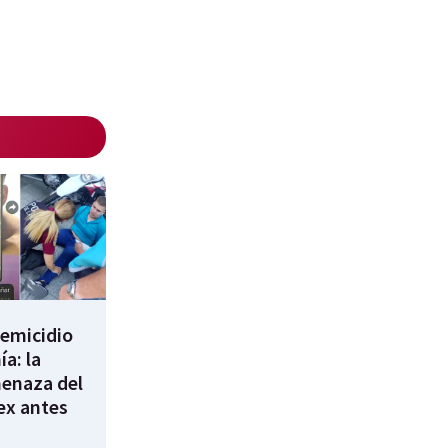
femicidio
a: la
enaza del
 ex antes