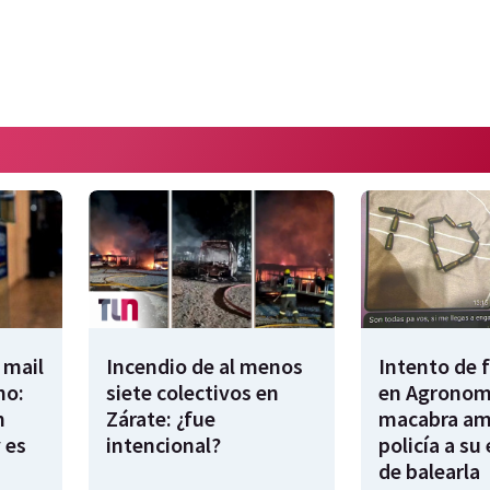
 mail
Incendio de al menos
Intento de 
no:
siete colectivos en
en Agronomí
n
Zárate: ¿fue
macabra am
 es
intencional?
policía a su
de balearla