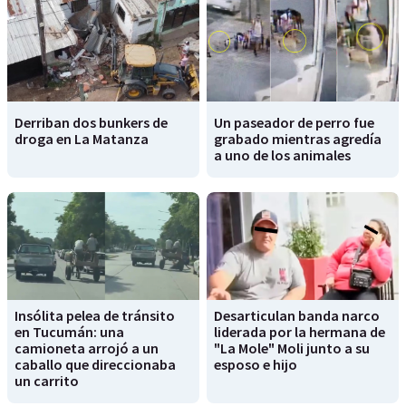
Derriban dos bunkers de
Un paseador de perro fue
droga en La Matanza
grabado mientras agredía
a uno de los animales
Insólita pelea de tránsito
Desarticulan banda narco
en Tucumán: una
liderada por la hermana de
camioneta arrojó a un
"La Mole" Moli junto a su
caballo que direccionaba
esposo e hijo
un carrito