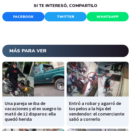
SI TE INTERESÓ, COMPARTILO
FACEBOOK
TWITTER
WHATSAPP
MÁS PARA VER
Una pareja se iba de
Entró a robar y agarró de
vacaciones y el ex suegro lo
los pelos a la hija del
mató de 12 disparos: ella
vendendor: el comerciante
quedó herida
salió a correrlo