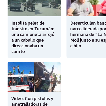
Insólita pelea de
Desarticulan ban
tránsito en Tucumán:
narco liderada por
una camioneta arrojó
hermana de "La 
a un caballo que
Moli junto a su e
direccionaba un
e hijo
carrito
Video: Con pistolas y
ametralladoras de