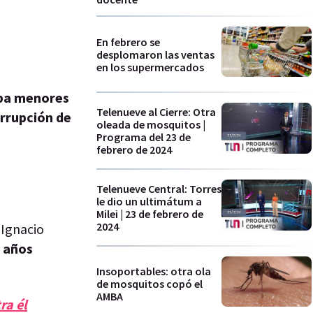
En febrero se
desplomaron las ventas
en los supermercados
aba menores
Telenueve al Cierre: Otra
rrupción de
oleada de mosquitos |
Programa del 23 de
febrero de 2024
Telenueve Central: Torres
le dio un ultimátum a
Milei | 23 de febrero de
2024
 Ignacio
4 años
Insoportables: otra ola
de mosquitos copó el
AMBA
ra él