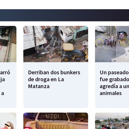
garró
Derriban dos bunkers
Un paseador
ija
de droga en La
fue grabado
Matanza
agredía a un
 a
animales