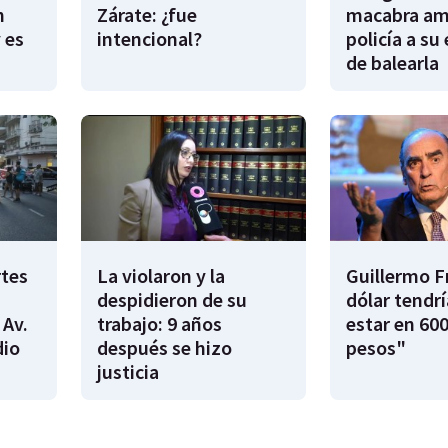
n
Zárate: ¿fue
macabra am
 es
intencional?
policía a su
de balearla
rtes
La violaron y la
Guillermo F
despidieron de su
dólar tendr
 Av.
trabajo: 9 años
estar en 600
dio
después se hizo
pesos"
justicia