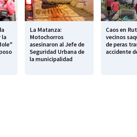
da
La Matanza:
Caos en Rut
 la
Motochorros
vecinos saq
Mole"
asesinaron al Jefe de
de peras tra
sposo
Seguridad Urbana de
accidente d
la municipalidad