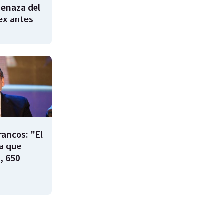
enaza del
 ex antes
rancos: "El
ía que
, 650