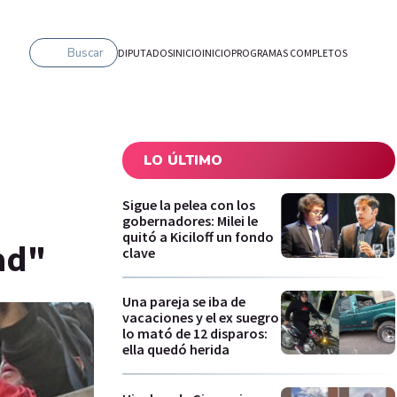
Buscar
DIPUTADOS
INICIO
INICIO
PROGRAMAS COMPLETOS
LO ÚLTIMO
Sigue la pelea con los
gobernadores: Milei le
quitó a Kiciloff un fondo
ad"
clave
Una pareja se iba de
vacaciones y el ex suegro
lo mató de 12 disparos:
ella quedó herida