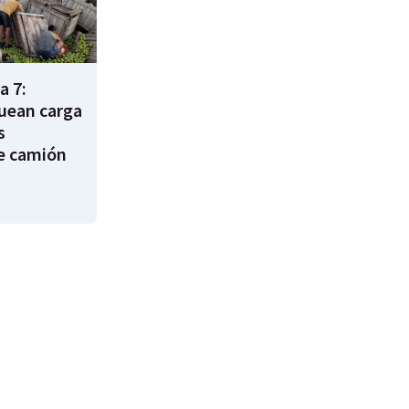
a 7:
uean carga
s
e camión