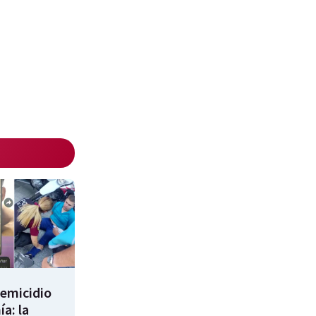
femicidio
a: la