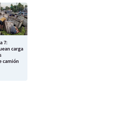
a 7:
uean carga
s
e camión