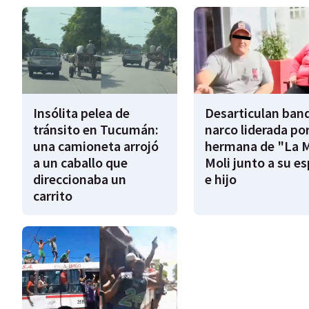
Insólita pelea de
Desarticulan ban
tránsito en Tucumán:
narco liderada por
una camioneta arrojó
hermana de "La 
a un caballo que
Moli junto a su e
direccionaba un
e hijo
carrito