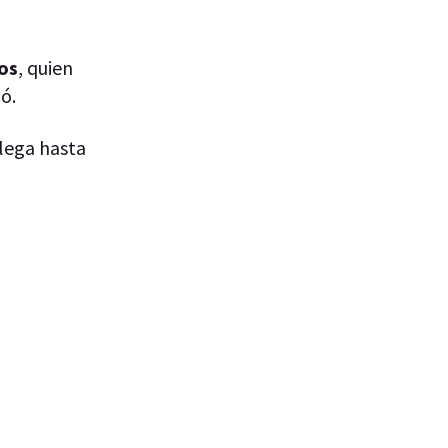
os
, quien
ió.
llega hasta