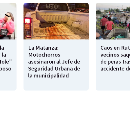
da
La Matanza:
Caos en Rut
 la
Motochorros
vecinos saq
Mole"
asesinaron al Jefe de
de peras tra
sposo
Seguridad Urbana de
accidente d
la municipalidad