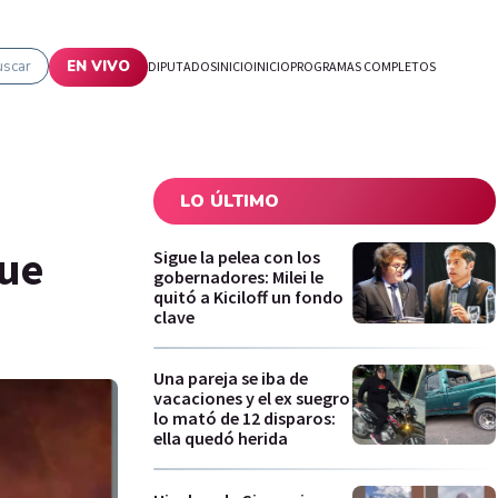
uscar
EN VIVO
DIPUTADOS
INICIO
INICIO
PROGRAMAS COMPLETOS
LO ÚLTIMO
fue
Sigue la pelea con los
gobernadores: Milei le
quitó a Kiciloff un fondo
clave
Una pareja se iba de
vacaciones y el ex suegro
lo mató de 12 disparos:
ella quedó herida