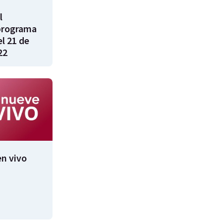
l
programa
l 21 de
22
n vivo