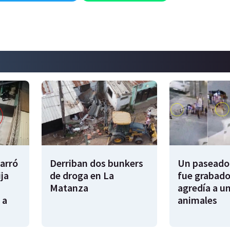
garró
Derriban dos bunkers
Un paseador
ija
de droga en La
fue grabado
Matanza
agredía a un
 a
animales