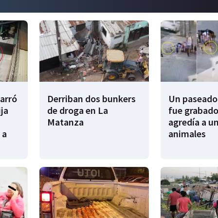
garró
Derriban dos bunkers
Un paseador
ija
de droga en La
fue grabado
Matanza
agredía a un
 a
animales