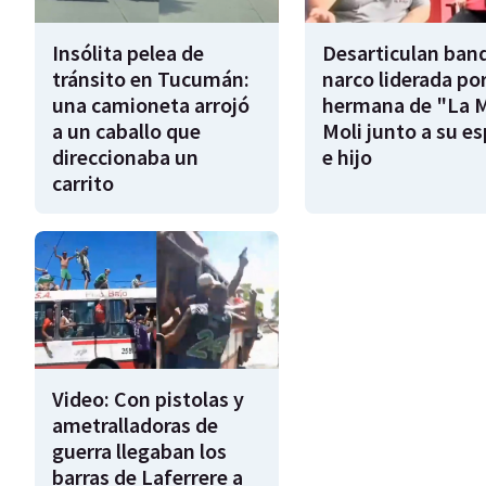
Insólita pelea de
Desarticulan ban
tránsito en Tucumán:
narco liderada por
una camioneta arrojó
hermana de "La 
a un caballo que
Moli junto a su e
direccionaba un
e hijo
carrito
Video: Con pistolas y
ametralladoras de
guerra llegaban los
barras de Laferrere a