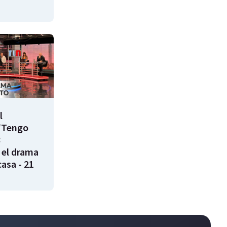
l
"Tengo
8
 el drama
casa - 21