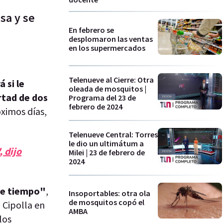
sa y se
En febrero se
desplomaron las ventas
en los supermercados
Telenueve al Cierre: Otra
 si le
oleada de mosquitos |
rtad de dos
Programa del 23 de
febrero de 2024
óximos días,
Telenueve Central: Torres
le dio un ultimátum a
 dijo
Milei | 23 de febrero de
2024
 de tiempo"
,
Insoportables: otra ola
de mosquitos copó el
 Cipolla en
AMBA
los