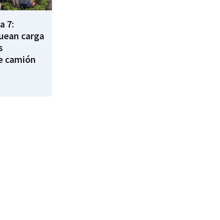
a 7:
uean carga
s
e camión