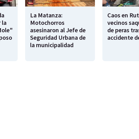
da
La Matanza:
Caos en Rut
 la
Motochorros
vecinos saq
Mole"
asesinaron al Jefe de
de peras tra
sposo
Seguridad Urbana de
accidente d
la municipalidad