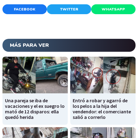
FACEBOOK
TWITTER
WHATSAPP
MÁS PARA VER
Una pareja se iba de
Entró a robar y agarró de
vacaciones y el ex suegro lo
los pelos a la hija del
mató de 12 disparos: ella
vendendor: el comerciante
quedó herida
salió a correrlo