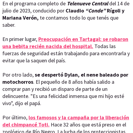
En el programa completo de
Telenueve Central
del 14 de
julio de 2023, conducido por
Claudio
“Conde”
Rígoli y
Mariana Verón,
te contamos todo lo que tenés que
saber.
En primer lugar,
Preocupación en Tartagal: se robaron
una bebita recién nacida del hospital.
Todas las
fuerzas de seguridad están trabajando para encontrarla y
evitar que la saquen del país.
Por otro lado,
se despertó Dylan, el nene baleado por
motochorros
. El pequeño de 8 años había salido a
comprar pan y recibió un disparo de parte de un
delincuente. "Es una felicidad inmensa que mi hijo esté
vivo", dijo el papá.
Por último,
los famosos y la campaña por la liberación
del chimpancé Toti.
Hace 32 años que está preso en el
zoológico de Río Negro. La lucha de los proteccionistas