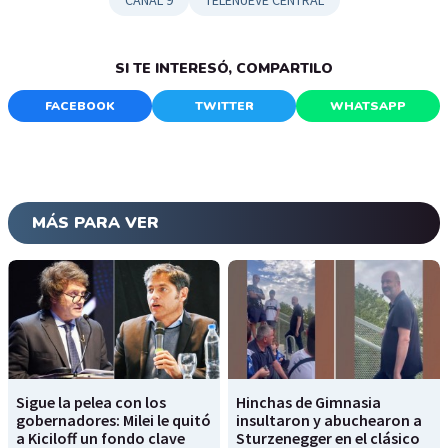
CANAL 9
TELENUEVE CENTRAL
SI TE INTERESÓ, COMPARTILO
FACEBOOK
TWITTER
WHATSAPP
MÁS PARA VER
Sigue la pelea con los
Hinchas de Gimnasia
gobernadores: Milei le quitó
insultaron y abuchearon a
a Kiciloff un fondo clave
Sturzenegger en el clásico