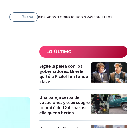
Buscar
DIPUTADOS
INICIO
INICIO
PROGRAMAS COMPLETOS
LO ÚLTIMO
Sigue la pelea con los
gobernadores: Milei le
quitó a Kiciloff un fondo
clave
Una pareja se iba de
vacaciones y el ex suegro
lo mató de 12 disparos:
ella quedó herida