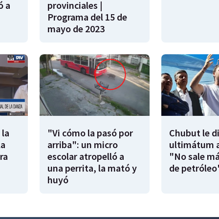
ó a
provinciales |
Programa del 15 de
mayo de 2023
 la
"Vi cómo la pasó por
Chubut le d
la
arriba": un micro
ultimátum a
ra
escolar atropelló a
"No sale má
una perrita, la mató y
de petróleo
huyó