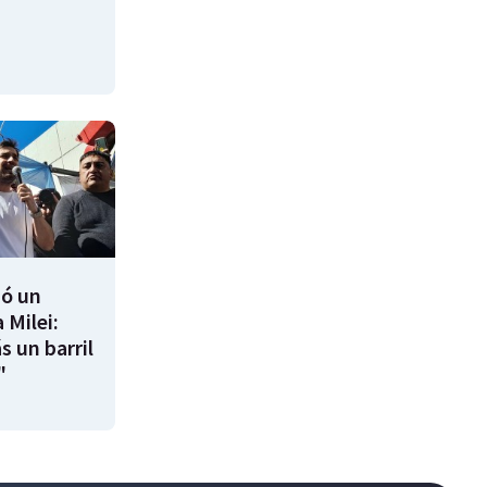
ió un
 Milei:
s un barril
"