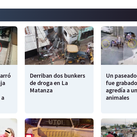
garró
Derriban dos bunkers
Un paseador
ija
de droga en La
fue grabado
Matanza
agredía a un
 a
animales