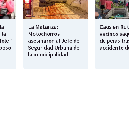
da
La Matanza:
Caos en Rut
 la
Motochorros
vecinos saq
Mole"
asesinaron al Jefe de
de peras tra
sposo
Seguridad Urbana de
accidente d
la municipalidad