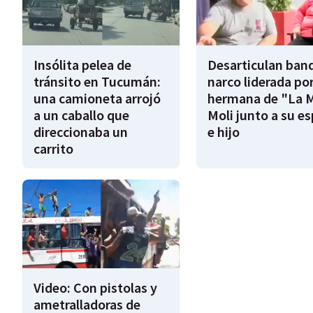
Insólita pelea de
Desarticulan ban
tránsito en Tucumán:
narco liderada por
una camioneta arrojó
hermana de "La 
a un caballo que
Moli junto a su e
direccionaba un
e hijo
carrito
Video: Con pistolas y
ametralladoras de