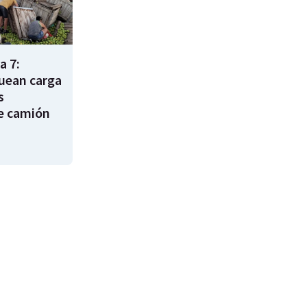
a 7:
uean carga
s
e camión