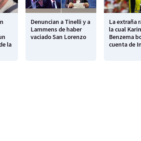
en
Denuncian a Tinelli y a
La extraña 
Lammens de haber
la cual Kari
un
vaciado San Lorenzo
Benzema bo
de la
cuenta de I