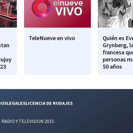
TeleNueve en vivo
Quién es Ev
ntan
Grynberg, l
francesa qu
Jujuy
personas m
023
50 años
NOS
LEGALES
LICENCIA DE RODAJES
E RADIO Y TELEVISION 2015