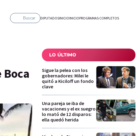
Buscar
DIPUTADOS
INICIO
INICIO
PROGRAMAS COMPLETOS
LO ÚLTIMO
e Boca
Sigue la pelea con los
gobernadores: Milei le
quitó a Kiciloff un fondo
clave
Una pareja se iba de
vacaciones y el ex suegro
lo mató de 12 disparos:
ella quedó herida