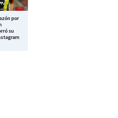
razón por
m
rró su
nstagram