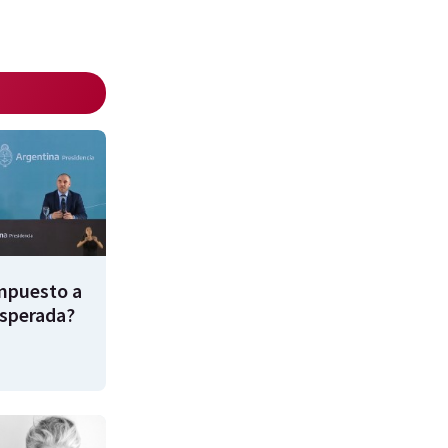
impuesto a
esperada?