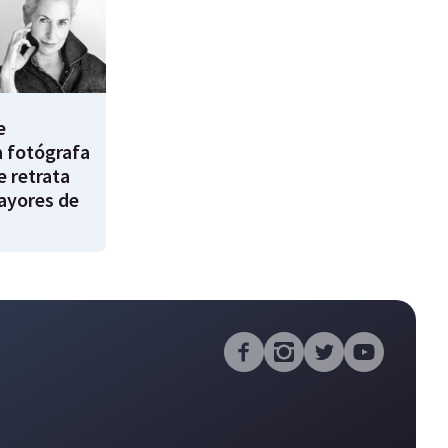
e
a fotógrafa
e retrata
ayores de