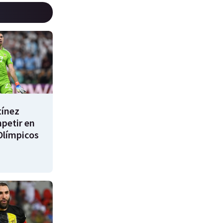
tínez
mpetir en
Olímpicos