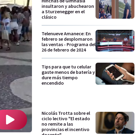
Hinchas de Gimnasia
insultaron y abuchearon
a Sturzenegger en el
clásico
Telenueve Amanece: En
febrero se desplomaron
las ventas - Programa del
26 de febrero de 2024
Tips para que tu celular
gaste menos de batería y
dure más tiempo
encendido
Nicolás Trotta sobre el
ciclo lectivo "El estado
no remite a las
provincias el incentivo
docente"