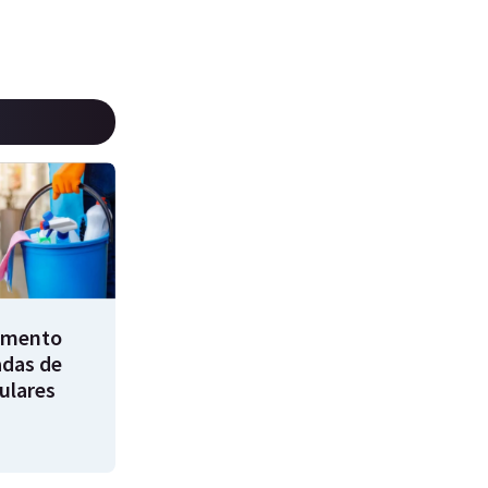
umento
adas de
ulares