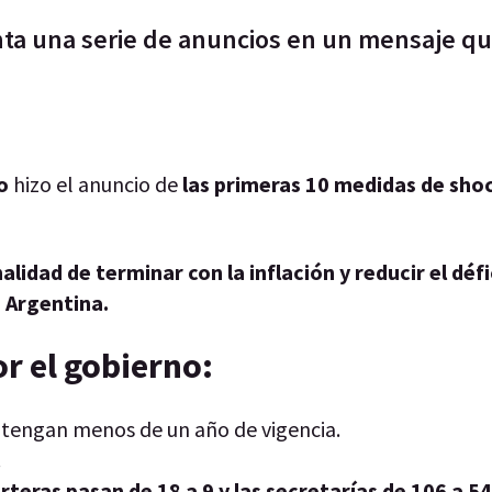
enta una serie de anuncios en un mensaje q
o
hizo el anuncio de
las primeras 10 medidas de sho
nalidad de terminar con la inflación y reducir el défic
 Argentina.
r el gobierno:
 tengan menos de un año de vigencia.
.
rteras pasan de 18 a 9 y las secretarías de 106 a 54