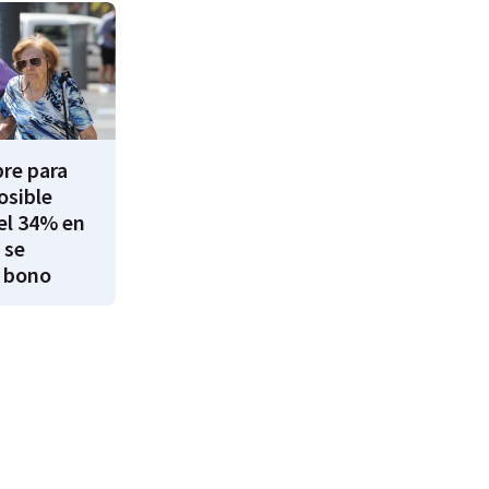
re para
osible
el 34% en
 se
 bono