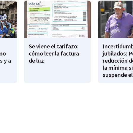
Se viene el tarifazo:
Incertidumb
rno
cómo leer la factura
jubilados: P
s y a
de luz
reducción d
la mínima si
suspende el