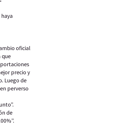
o haya
cambio oficial
a que
mportaciones
ejor precio y
o. Luego de
men perverso
unto”.
ión de
100%”.