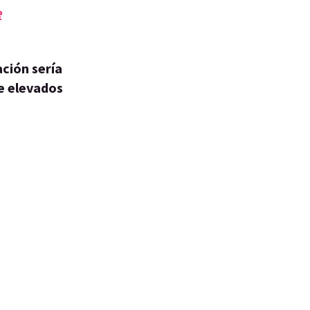
e
ación sería
te elevados