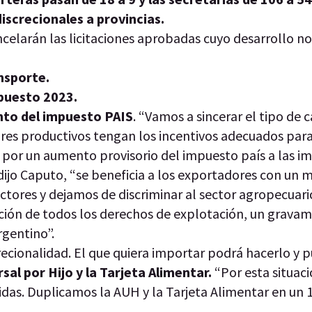
iscrecionales a provincias.
ncelarán las licitaciones aprobadas cuyo desarrollo n
ansporte.
puesto 2023.
nto del impuesto PAIS
. “Vamos a sincerar el tipo de 
ores productivos tengan los incentivos adecuados par
or un aumento provisorio del impuesto país a las i
 dijo Caputo, “se beneficia a los exportadores con un m
ectores y dejamos de discriminar al sector agropecuari
ción de todos los derechos de explotación, un grava
rgentino”.
recionalidad. El que quiera importar podrá hacerlo y p
sal por Hijo y la Tarjeta Alimentar.
“Por esta situac
s. Duplicamos la AUH y la Tarjeta Alimentar en un 