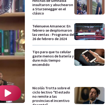
Hinchas de Gimnasia
insultaron y abuchearon
a Sturzenegger en el
clásico
Telenueve Amanece: En
febrero se desplomaron
las ventas - Programa del
26 de febrero de 2024
Tips para que tu celular
gaste menos de batería y
dure más tiempo
encendido
Nicolás Trotta sobre el
ciclo lectivo "El estado
no remite a las
provincias el incentivo
docente"