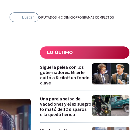
Buscar
DIPUTADOS
INICIO
INICIO
PROGRAMAS COMPLETOS
LO ÚLTIMO
Sigue la pelea con los
gobernadores: Milei le
quitó a Kiciloff un fondo
clave
Una pareja se iba de
vacaciones y el ex suegro
lo mató de 12 disparos:
ella quedó herida