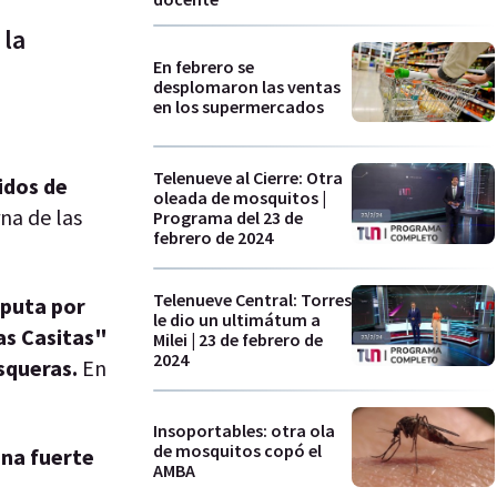
 la
En febrero se
desplomaron las ventas
en los supermercados
Telenueve al Cierre: Otra
idos de
oleada de mosquitos |
rna de las
Programa del 23 de
febrero de 2024
Telenueve Central: Torres
sputa por
le dio un ultimátum a
as Casitas"
Milei | 23 de febrero de
2024
squeras.
En
Insoportables: otra ola
de mosquitos copó el
una fuerte
AMBA