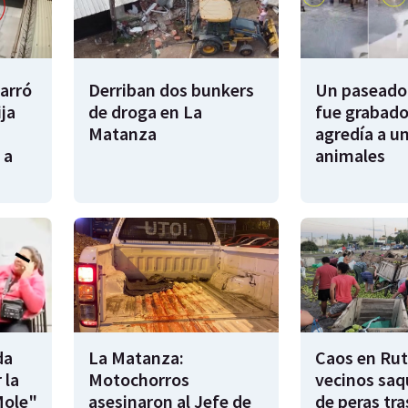
garró
Derriban dos bunkers
Un paseador
ija
de droga en La
fue grabado
Matanza
agredía a un
 a
animales
da
La Matanza:
Caos en Rut
 la
Motochorros
vecinos saq
Mole"
asesinaron al Jefe de
de peras tra