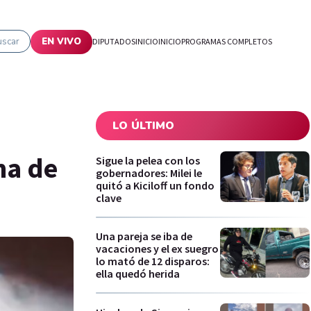
uscar
EN VIVO
DIPUTADOS
INICIO
INICIO
PROGRAMAS COMPLETOS
LO ÚLTIMO
ma de
Sigue la pelea con los
gobernadores: Milei le
quitó a Kiciloff un fondo
clave
Una pareja se iba de
vacaciones y el ex suegro
lo mató de 12 disparos:
ella quedó herida