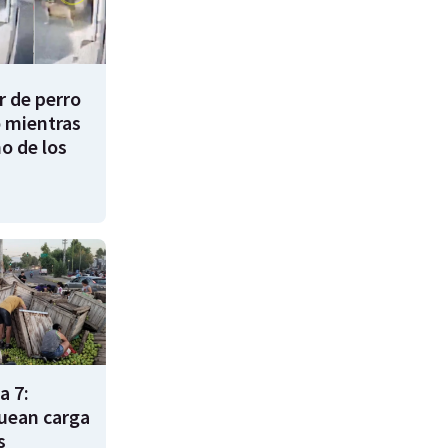
 de perro
 mientras
o de los
a 7:
uean carga
s