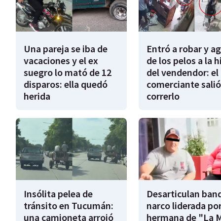
Una pareja se iba de
Entró a robar y a
vacaciones y el ex
de los pelos a la h
suegro lo mató de 12
del vendendor: el
disparos: ella quedó
comerciante salió
herida
correrlo
Insólita pelea de
Desarticulan ban
tránsito en Tucumán:
narco liderada por
una camioneta arrojó
hermana de "La 