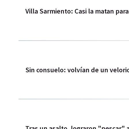
Villa Sarmiento: Casi la matan para
Sin consuelo: volvían de un velori
Tras un asalto, lograron "pescar" 