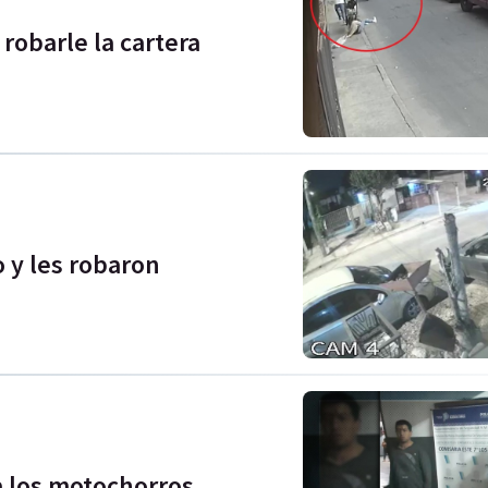
 robarle la cartera
o y les robaron
a los motochorros