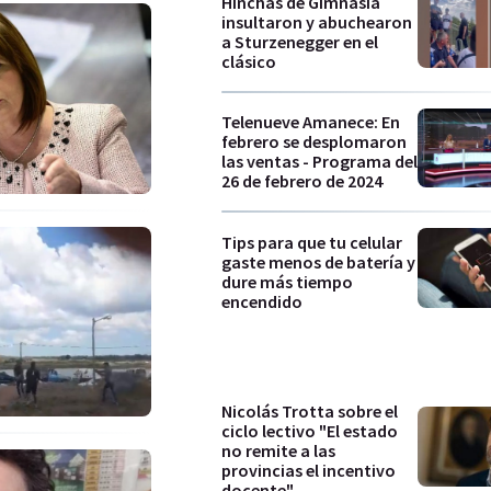
Hinchas de Gimnasia
insultaron y abuchearon
a Sturzenegger en el
clásico
Telenueve Amanece: En
febrero se desplomaron
las ventas - Programa del
26 de febrero de 2024
Tips para que tu celular
gaste menos de batería y
dure más tiempo
encendido
Nicolás Trotta sobre el
ciclo lectivo "El estado
no remite a las
provincias el incentivo
docente"