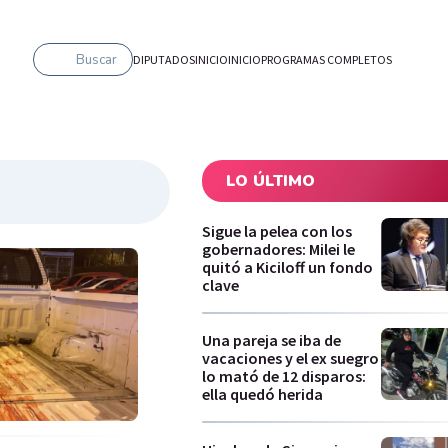
Buscar
DIPUTADOS
INICIO
INICIO
PROGRAMAS COMPLETOS
LO ÚLTIMO
Sigue la pelea con los
gobernadores: Milei le
quitó a Kiciloff un fondo
clave
Una pareja se iba de
vacaciones y el ex suegro
lo mató de 12 disparos:
ella quedó herida