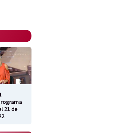
l
programa
l 21 de
22