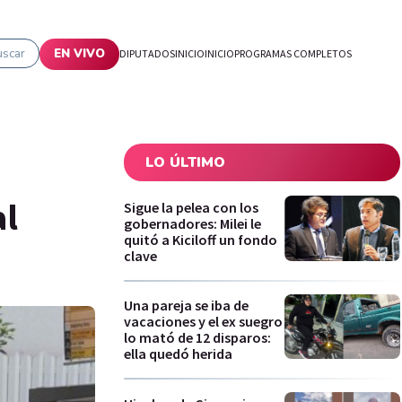
uscar
EN VIVO
DIPUTADOS
INICIO
INICIO
PROGRAMAS COMPLETOS
LO ÚLTIMO
al
Sigue la pelea con los
gobernadores: Milei le
quitó a Kiciloff un fondo
clave
Una pareja se iba de
vacaciones y el ex suegro
lo mató de 12 disparos:
ella quedó herida