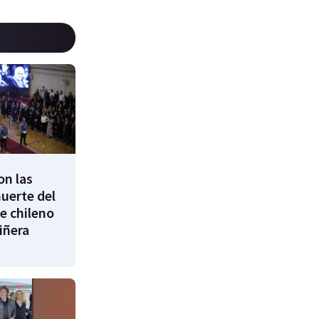
on las
uerte del
e chileno
iñera