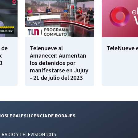
 de
Telenueve al
TeleNueve e
x
Amanecer: Aumentan
l
los detenidos por
manifestarse en Jujuy
- 21 de julio del 2023
NOS
LEGALES
LICENCIA DE RODAJES
E RADIO Y TELEVISION 2015