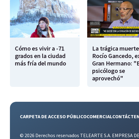
Cómo es vivir a -71
La trágica muerte
grados en la ciudad
Rocío Gancedo, e
más fría del mundo
Gran Hermano: "E
psicólogo se
aprovechó"
CARPETA DE ACCESO PÚBLICO
COMERCIAL
CONTÁCTE
© 2026 Derechos reservados TELEARTE S.A. EMPRESA D