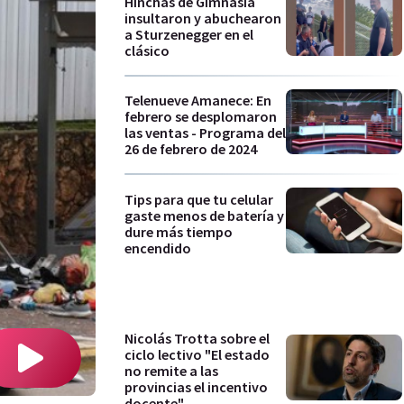
Hinchas de Gimnasia
insultaron y abuchearon
a Sturzenegger en el
clásico
Telenueve Amanece: En
febrero se desplomaron
las ventas - Programa del
26 de febrero de 2024
Tips para que tu celular
gaste menos de batería y
dure más tiempo
encendido
Nicolás Trotta sobre el
ciclo lectivo "El estado
no remite a las
provincias el incentivo
docente"