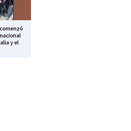
i comenzó
rnacional
alia y el