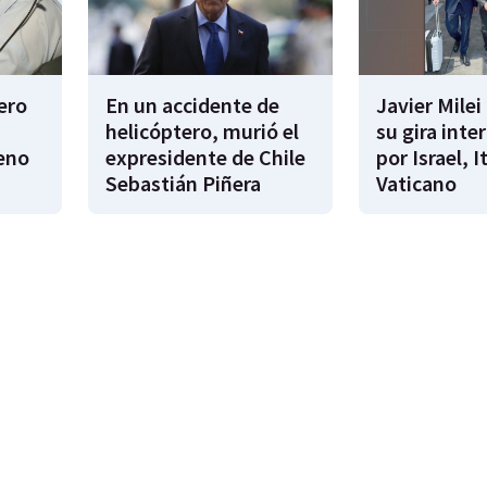
tero
En un accidente de
Javier Mile
helicóptero, murió el
su gira inte
eno
expresidente de Chile
por Israel, It
Sebastián Piñera
Vaticano