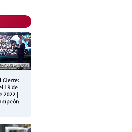
 Cierre:
l 19 de
e 2022 |
campeón