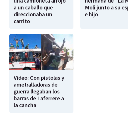
una camioneta arrojó
hermana de "La 
a un caballo que
Moli junto a su e
direccionaba un
e hijo
carrito
Video: Con pistolas y
ametralladoras de
guerra llegaban los
barras de Laferrere a
la cancha