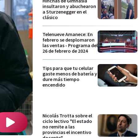
Hinchas de Gimnasia
insultaron y abuchearon
a Sturzenegger en el
clásico
Telenueve Amanece: En
febrero se desplomaron
las ventas - Programa del
26 de febrero de 2024
Tips para que tu celular
gaste menos de batería y
dure más tiempo
encendido
Nicolás Trotta sobre el
ciclo lectivo "El estado
no remite a las
provincias el incentivo
docente"