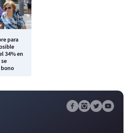
re para
osible
el 34% en
 se
 bono