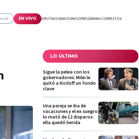
uscar
EN VIVO
DIPUTADOS
INICIO
INICIO
PROGRAMAS COMPLETOS
LO ÚLTIMO
n
Sigue la pelea con los
gobernadores: Milei le
quitó a Kiciloff un fondo
clave
Una pareja se iba de
vacaciones y el ex suegro
lo mató de 12 disparos:
ella quedó herida