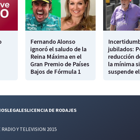
o
Fernando Alonso
Incertidumb
ignoró el saludo de la
jubilados: P
Reina Máxima en el
reducción d
Gran Premio de Países
la mínima si
Bajos de Fórmula 1
suspende el
NOS
LEGALES
LICENCIA DE RODAJES
E RADIO Y TELEVISION 2015