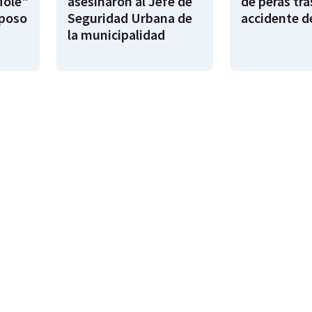
Mole"
asesinaron al Jefe de
de peras tra
sposo
Seguridad Urbana de
accidente d
la municipalidad