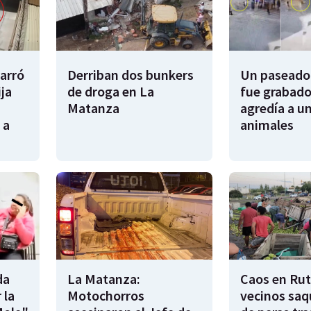
garró
Derriban dos bunkers
Un paseador
ija
de droga en La
fue grabado
Matanza
agredía a un
 a
animales
da
La Matanza:
Caos en Rut
 la
Motochorros
vecinos saq