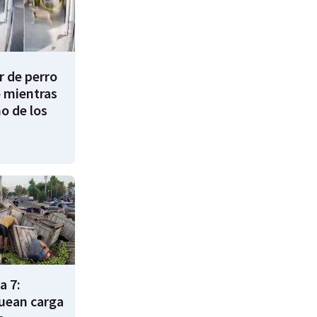
 de perro
 mientras
o de los
a 7:
uean carga