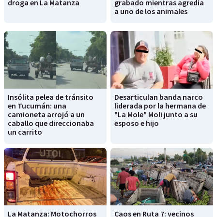
droga en La Matanza
grabado mientras agredía
a uno de los animales
Insólita pelea de tránsito
Desarticulan banda narco
en Tucumán: una
liderada por la hermana de
camioneta arrojó a un
"La Mole" Moli junto a su
caballo que direccionaba
esposo e hijo
un carrito
La Matanza: Motochorros
Caos en Ruta 7: vecinos