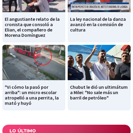
El angustiante relato de la
La ley nacional de la danza
cronista que consoló a
avanzó en la comisión de
Elian, el compañero de
cultura
Morena Domínguez
"Vi cómo la pasó por
Chubut le dió un ultimátum
arriba": un micro escolar
a Milei: "No sale más un
atropelló a una perrita, la
barril de petróleo"
mató y huyó
LO ÚLTIMO