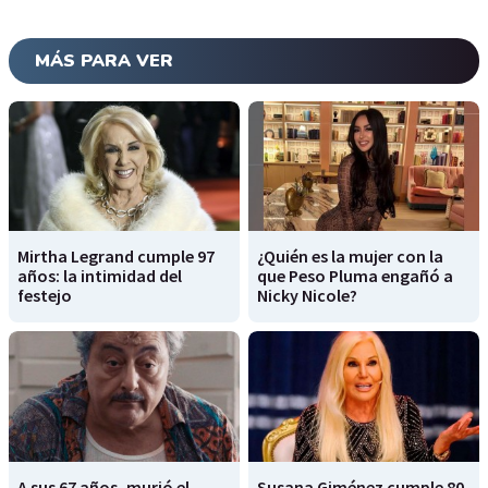
MÁS PARA VER
Mirtha Legrand cumple 97
¿Quién es la mujer con la
años: la intimidad del
que Peso Pluma engañó a
festejo
Nicky Nicole?
A sus 67 años, murió el
Susana Giménez cumple 80