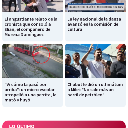
El angustiante relato de la
La ley nacional de la danza
cronista que consoló a
avanzó en la comisión de
Elian, el compañero de
cultura
Morena Domínguez
"Vi cómo la pasó por
Chubut le dió un ultimátum
arriba": un micro escolar
a Milei: "No sale más un
atropelló a una perrita, la
barril de petróleo"
mató y huyó
LO ÚLTIMO