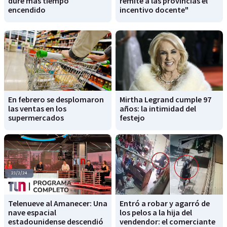
dure más tiempo
remite a las provincias el
encendido
incentivo docente"
En febrero se desplomaron
Mirtha Legrand cumple 97
las ventas en los
años: la intimidad del
supermercados
festejo
Telenueve al Amanecer: Una
Entró a robar y agarró de
nave espacial
los pelos a la hija del
estadounidense descendió
vendendor: el comerciante