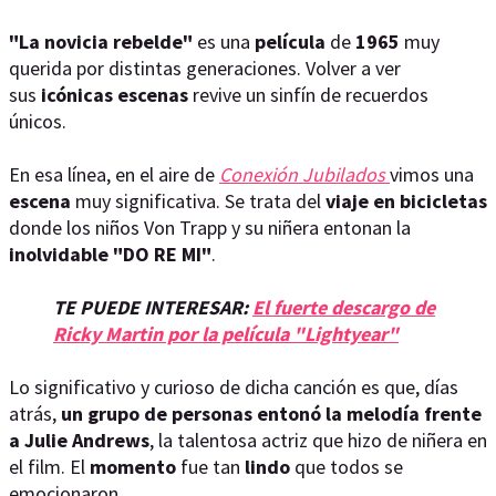
"La novicia rebelde"
es una
película
de
1965
muy
querida por distintas generaciones. Volver a ver
sus
icónicas escenas
revive un sinfín de recuerdos
únicos.
En esa línea, en el aire de
Conexión Jubilados
vimos una
escena
muy significativa. Se trata del
viaje en bicicletas
donde los niños Von Trapp y su niñera entonan la
inolvidable "DO RE MI"
.
TE PUEDE INTERESAR:
El fuerte descargo de
Ricky Martin por la película "Lightyear"
Lo significativo y curioso de dicha canción es que, días
atrás,
un grupo de personas entonó la melodía frente
a Julie Andrews
, la talentosa actriz que hizo de niñera en
el film. El
momento
fue tan
lindo
que todos se
emocionaron.