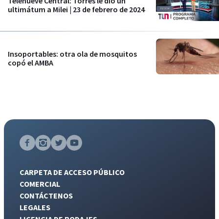
Telenueve Central: Torres le dio un
ultimátum a Milei | 23 de febrero de 2024
Insoportables: otra ola de mosquitos
copó el AMBA
CARPETA DE ACCESO PÚBLICO
COMERCIAL
CONTÁCTENOS
LEGALES
LICENCIA DE RODAJES