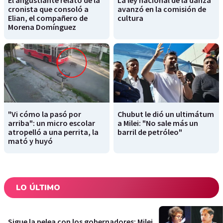
El angustiante relato de la
La ley nacional de la danza
cronista que consoló a
avanzó en la comisión de
Elian, el compañero de
cultura
Morena Domínguez
"Vi cómo la pasó por
Chubut le dió un ultimátum
arriba": un micro escolar
a Milei: "No sale más un
atropelló a una perrita, la
barril de petróleo"
mató y huyó
LO ÚLTIMO
Sigue la pelea con los gobernadores: Milei