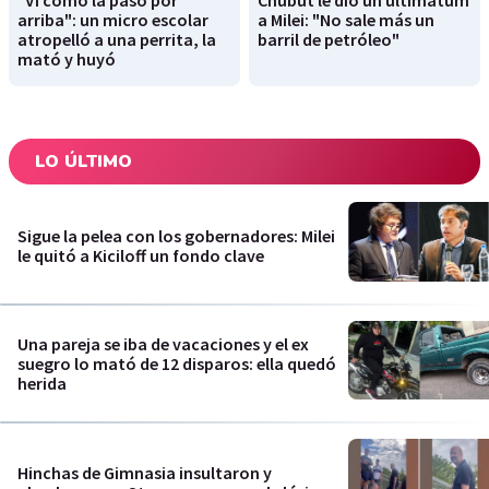
"Vi cómo la pasó por
Chubut le dió un ultimátum
arriba": un micro escolar
a Milei: "No sale más un
atropelló a una perrita, la
barril de petróleo"
mató y huyó
LO ÚLTIMO
Sigue la pelea con los gobernadores: Milei
le quitó a Kiciloff un fondo clave
Una pareja se iba de vacaciones y el ex
suegro lo mató de 12 disparos: ella quedó
herida
Hinchas de Gimnasia insultaron y