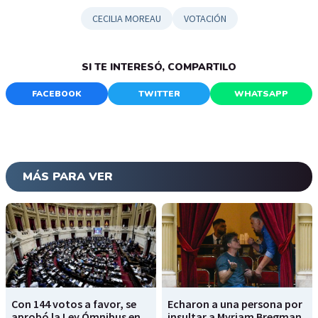
CECILIA MOREAU
VOTACIÓN
SI TE INTERESÓ, COMPARTILO
FACEBOOK
TWITTER
WHATSAPP
MÁS PARA VER
Con 144 votos a favor, se
Echaron a una persona por
aprobó la Ley Ómnibus en
insultar a Myriam Bregman