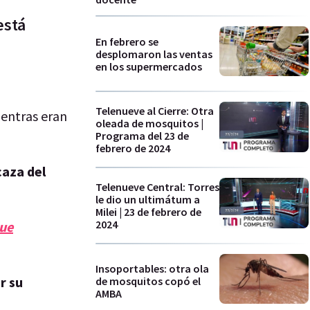
está
En febrero se
desplomaron las ventas
en los supermercados
Telenueve al Cierre: Otra
ientras eran
oleada de mosquitos |
Programa del 23 de
febrero de 2024
caza del
Telenueve Central: Torres
le dio un ultimátum a
Milei | 23 de febrero de
2024
que
Insoportables: otra ola
r su
de mosquitos copó el
AMBA