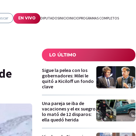
uscar
EN VIVO
DIPUTADOS
INICIO
INICIO
PROGRAMAS COMPLETOS
LO ÚLTIMO
nde
Sigue la pelea con los
gobernadores: Milei le
quitó a Kiciloff un fondo
clave
Una pareja se iba de
vacaciones y el ex suegro
lo mató de 12 disparos:
ella quedó herida