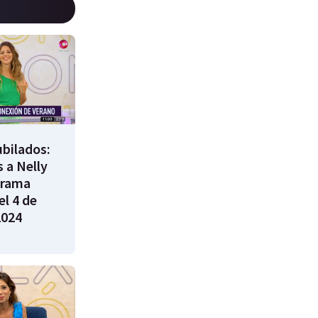
bilados:
 a Nelly
grama
l 4 de
2024