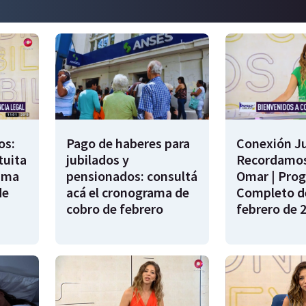
os:
Pago de haberes para
Conexión Ju
tuita
jubilados y
Recordamos
rama
pensionados: consultá
Omar | Pro
de
acá el cronograma de
Completo de
cobro de febrero
febrero de 