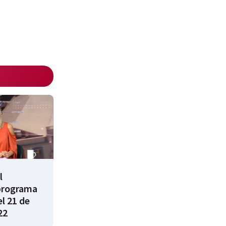
l
programa
l 21 de
22