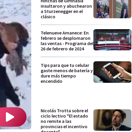
Hinchas de Gimnasia
insultaron y abuchearon
a Sturzenegger en el
clásico
Telenueve Amanece: En
febrero se desplomaron
las ventas - Programa del
26 de febrero de 2024
Tips para que tu celular
gaste menos de batería y
dure más tiempo
encendido
Nicolás Trotta sobre el
ciclo lectivo "El estado
no remite a las
provincias el incentivo
docente"