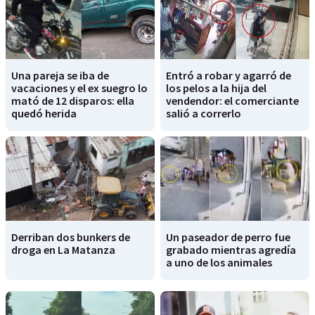
Una pareja se iba de
Entró a robar y agarró de
vacaciones y el ex suegro lo
los pelos a la hija del
mató de 12 disparos: ella
vendendor: el comerciante
quedó herida
salió a correrlo
Derriban dos bunkers de
Un paseador de perro fue
droga en La Matanza
grabado mientras agredía
a uno de los animales