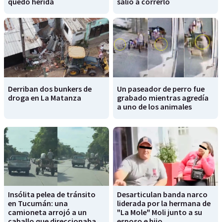
quedó herida
salió a correrlo
Derriban dos bunkers de
Un paseador de perro fue
droga en La Matanza
grabado mientras agredía
a uno de los animales
Insólita pelea de tránsito
Desarticulan banda narco
en Tucumán: una
liderada por la hermana de
camioneta arrojó a un
"La Mole" Moli junto a su
caballo que direccionaba
esposo e hijo